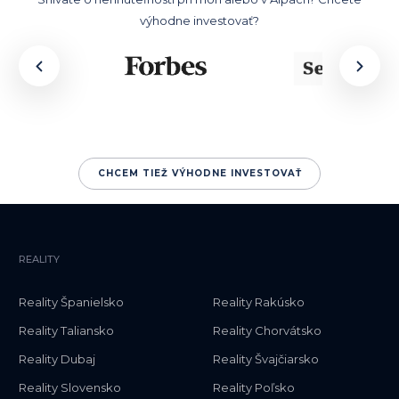
výhodne investovať?
CHCEM TIEŽ VÝHODNE INVESTOVAŤ
REALITY
Reality Španielsko
Reality Rakúsko
Reality Taliansko
Reality Chorvátsko
Reality Dubaj
Reality Švajčiarsko
Reality Slovensko
Reality Poľsko