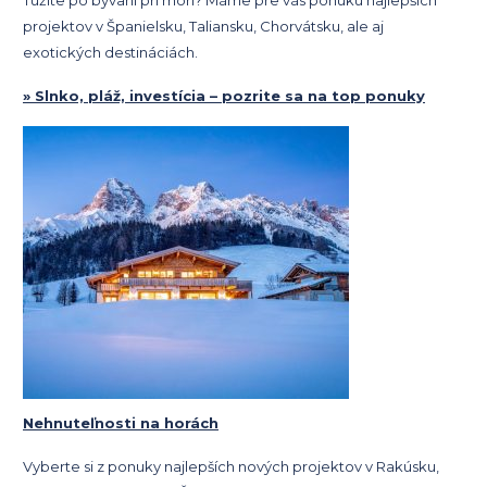
Túžite po bývaní pri mori? Máme pre vás ponuku najlepších
projektov v Španielsku, Taliansku, Chorvátsku, ale aj
exotických destináciách.
» Slnko, pláž, investícia – pozrite sa na top ponuky
Nehnuteľnosti na horách
Vyberte si z ponuky najlepších nových projektov v Rakúsku,