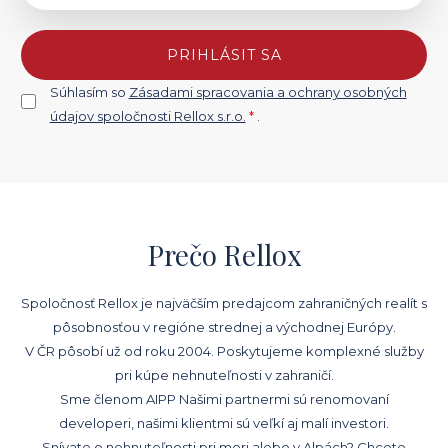
PRIHLÁSIT SA
Súhlasím so
Zásadami spracovania a ochrany osobných
údajov spoločnosti Rellox s.r.o.
*
.
Prečo Rellox
Spoločnosť Rellox je najväčším predajcom zahraničných realít s
pôsobnosťou v regióne strednej a východnej Európy.
V ČR pôsobí už od roku 2004. Poskytujeme komplexné služby
pri kúpe nehnuteľnosti v zahraničí.
Sme členom AIPP Našimi partnermi sú renomovaní
developeri, našimi klientmi sú veľkí aj malí investori.
Snívate o nehnuteľnosti pri mori alebo v Alpách? Chcete