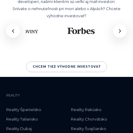
developeri, našimi klientmi sú veľkí aj malí investori.
Snívate o nehnuteľnosti pri mori alebo v Alpách? Chcete
výhodne investovať?
CHCEM TIEŽ VÝHODNE INVESTOVAŤ
REALITY
Reality Španielsko
Reality Rakúsko
Reality Taliansko
Reality Chorvátsko
Reality Dubaj
Reality Švajčiarsko