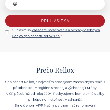
PRIHLÁSIT SA
Súhlasím so
Zásadami spracovania a ochrany osobných
údajov spoločnosti Rellox s.r.o.
*
.
Prečo Rellox
Spoločnosť Rellox je najväčším predajcom zahraničných realít s
pôsobnosťou v regióne strednej a východnej Európy.
V ČR pôsobí už od roku 2004. Poskytujeme komplexné služby
pri kúpe nehnuteľnosti v zahraničí.
Sme členom AIPP Našimi partnermi sú renomovaní