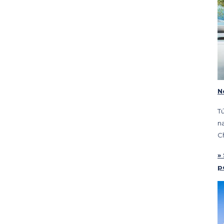
N
T
na
Ch
»
p