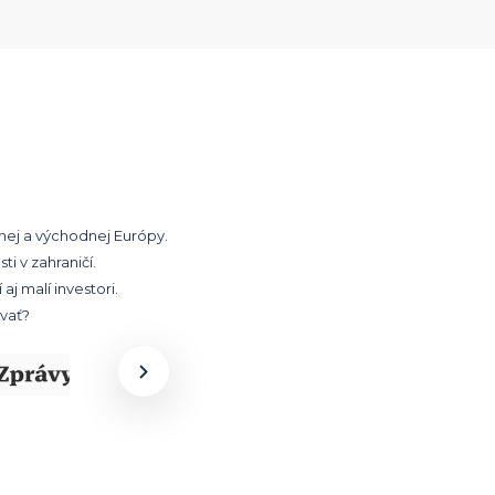
nej a východnej Európy.
 v zahraničí.
j malí investori.
vať?