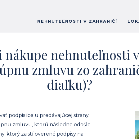
NEHNUTEĽNOSTI V ZAHRANIČÍ
LOK
i nákupe nehnuteľnosti 
kúpnu zmluvu zo zahraniči
diaľku)?
ať podpis iba u predávajúcej strany.
úpnu zmluvu, ktorú následne odošle
y, ktorý zaistí overené podpisy na