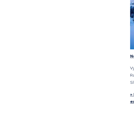
N
V
Ra
S
»
e