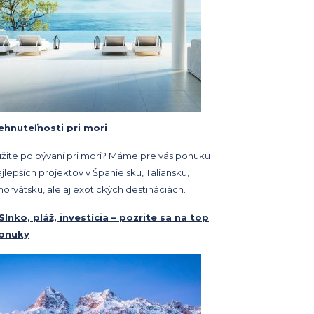
ehnuteľnosti pri mori
úžite po bývaní pri mori? Máme pre vás ponuku
jlepších projektov v Španielsku, Taliansku,
orvátsku, ale aj exotických destináciách.
 Slnko, pláž, investícia – pozrite sa na top
onuky