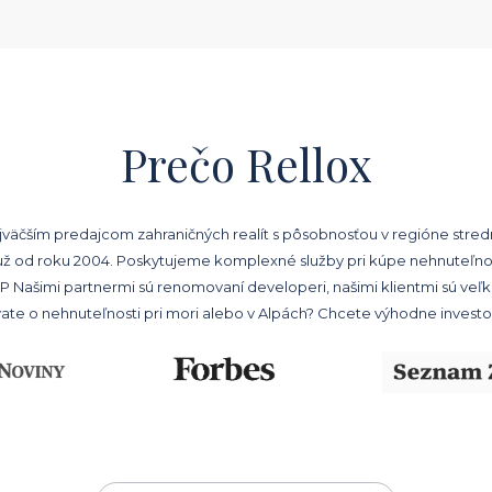
Prečo Rellox
ajväčším predajcom zahraničných realít s pôsobnosťou v regióne stred
už od roku 2004. Poskytujeme komplexné služby pri kúpe nehnuteľnosti
Našimi partnermi sú renomovaní developeri, našimi klientmi sú veľkí a
vate o nehnuteľnosti pri mori alebo v Alpách? Chcete výhodne investo