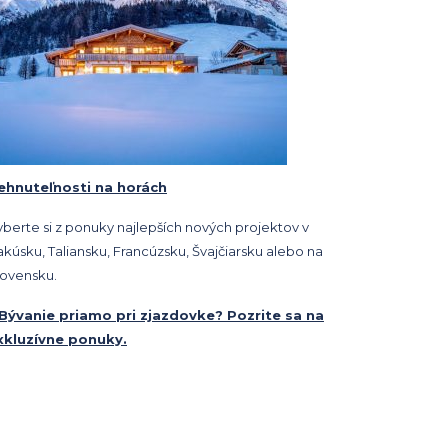
ehnuteľnosti na horách
yberte si z ponuky najlepších nových projektov v
kúsku, Taliansku, Francúzsku, Švajčiarsku alebo na
lovensku.
 Bývanie priamo pri zjazdovke? Pozrite sa na
xkluzívne ponuky.