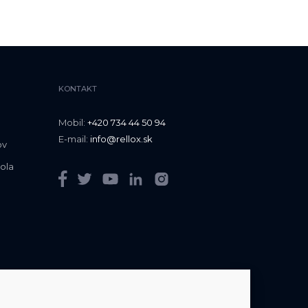
KONTAKT
Mobil:
+420 734 44 50 94
E-mail:
info@rellox.sk
ov
rola