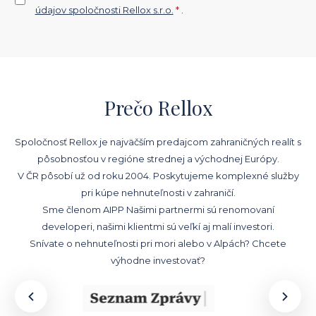
údajov spoločnosti Rellox s.r.o.
*
.
Prečo Rellox
Spoločnosť Rellox je najväčším predajcom zahraničných realít s
pôsobnosťou v regióne strednej a východnej Európy.
V ČR pôsobí už od roku 2004. Poskytujeme komplexné služby
pri kúpe nehnuteľnosti v zahraničí.
Sme členom AIPP Našimi partnermi sú renomovaní
developeri, našimi klientmi sú veľkí aj malí investori.
Snívate o nehnuteľnosti pri mori alebo v Alpách? Chcete
výhodne investovať?