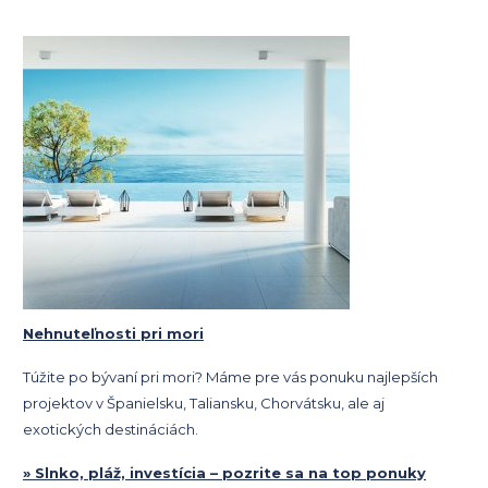
Nehnuteľnosti pri mori
Túžite po bývaní pri mori? Máme pre vás ponuku najlepších
projektov v Španielsku, Taliansku, Chorvátsku, ale aj
exotických destináciách.
» Slnko, pláž, investícia – pozrite sa na top ponuky