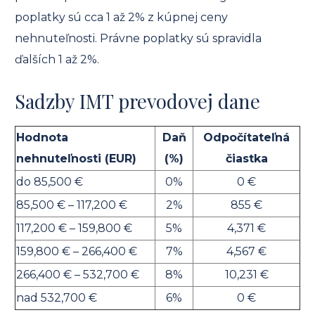
poplatky sú cca 1 až 2% z kúpnej ceny
nehnuteľnosti. Právne poplatky sú spravidla
ďalších 1 až 2%.
Sadzby IMT prevodovej dane
Hodnota
Daň
Odpočítateľná
nehnuteľnosti (EUR)
(%)
čiastka
do 85,500 €
0%
0 €
85,500 € – 117,200 €
2%
855 €
117,200 € – 159,800 €
5%
4,371 €
159,800 € – 266,400 €
7%
4,567 €
266,400 € – 532,700 €
8%
10,231 €
nad 532,700 €
6%
0 €