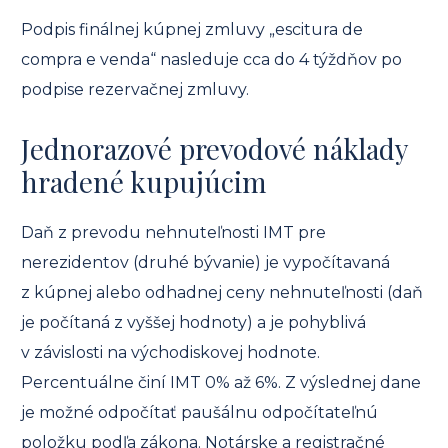
Podpis finálnej kúpnej zmluvy „escitura de
compra e venda“ nasleduje cca do 4 týždňov po
podpise rezervačnej zmluvy.
Jednorazové prevodové náklady
hradené kupujúcim
Daň z prevodu nehnuteľnosti IMT pre
nerezidentov (druhé bývanie) je vypočítavaná
z kúpnej alebo odhadnej ceny nehnuteľnosti (daň
je počítaná z vyššej hodnoty) a je pohyblivá
v závislosti na východiskovej hodnote.
Percentuálne činí IMT 0% až 6%. Z výslednej dane
je možné odpočítať paušálnu odpočítateľnú
položku podľa zákona. Notárske a registračné