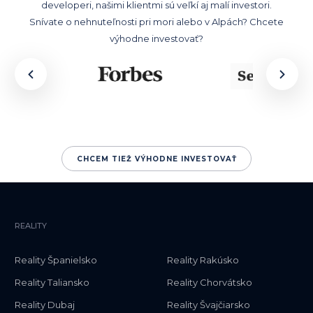
developeri, našimi klientmi sú veľkí aj malí investori.
Snívate o nehnuteľnosti pri mori alebo v Alpách? Chcete
výhodne investovať?
CHCEM TIEŽ VÝHODNE INVESTOVAŤ
REALITY
Reality Španielsko
Reality Rakúsko
Reality Taliansko
Reality Chorvátsko
Reality Dubaj
Reality Švajčiarsko