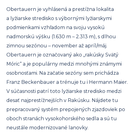
Obertauern je vyhlásená a prestížna lokalita
a lyžiarske stredisko s výbornými lyžiarskymi
podmienkami vzhľadom na svoju vysokú
nadmorskú výšku (1.630 m – 2.313 m), s dlhou
zimnou sezónou – november až apríl/máj.
Obertauern je označovaný ako „rakúsky Svätý
Móric“ a je populárny medzi mnohými známymi
osobnosťami. Na začatie sezóny sem prichádza
Franz Beckenbauer a trénuje tu i Hermann Maier.
V súčasnosti patrí toto lyžiarske stredisko medzi
desať najprestížnejších v Rakúsku. Nájdete tu
prepracovaný systém prepojených zjazdoviek po
oboch stranách vysokohorského sedla a sú tu
neustále modernizované lanovky.