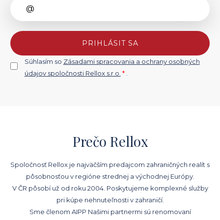
PRIHLÁSIT SA
Súhlasím so
Zásadami spracovania a ochrany osobných
údajov spoločnosti Rellox s.r.o.
*
.
Prečo Rellox
Spoločnosť Rellox je najväčším predajcom zahraničných realít s
pôsobnosťou v regióne strednej a východnej Európy.
V ČR pôsobí už od roku 2004. Poskytujeme komplexné služby
pri kúpe nehnuteľnosti v zahraničí.
Sme členom AIPP Našimi partnermi sú renomovaní