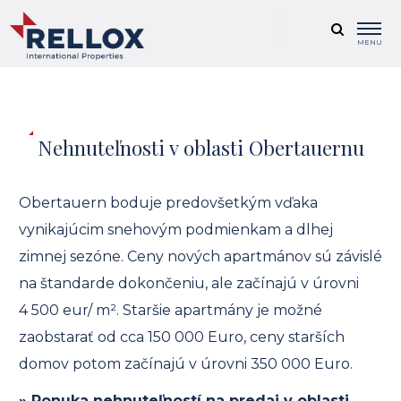
MENU
Nehnuteľnosti v oblasti Obertauernu
Obertauern boduje predovšetkým vďaka
vynikajúcim snehovým podmienkam a dlhej
zimnej sezóne. Ceny nových apartmánov sú závislé
na štandarde dokončeniu, ale začínajú v úrovni
4 500 eur/ m². Staršie apartmány je možné
zaobstarať od cca 150 000 Euro, ceny starších
domov potom začínajú v úrovni 350 000 Euro.
»
Ponuka nehnuteľností na predaj v oblasti