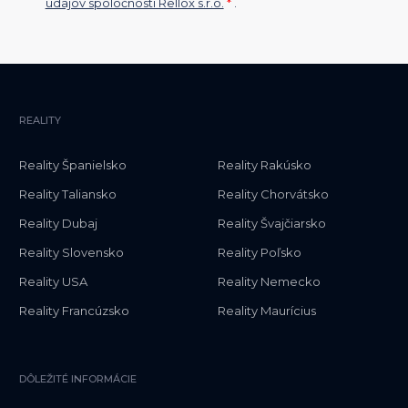
údajov spoločnosti Rellox s.r.o.
*
.
REALITY
Reality Španielsko
Reality Rakúsko
Reality Taliansko
Reality Chorvátsko
Reality Dubaj
Reality Švajčiarsko
Reality Slovensko
Reality Poľsko
Reality USA
Reality Nemecko
Reality Francúzsko
Reality Maurícius
DÔLEŽITÉ INFORMÁCIE