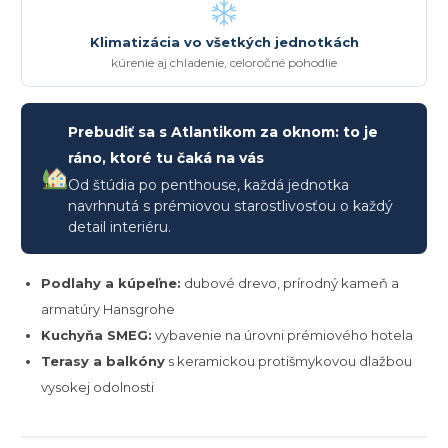
Klimatizácia vo všetkých jednotkách
kúrenie aj chladenie, celoročné pohodlie
Prebudiť sa s Atlantikom za oknom: to je
ráno, ktoré tu čaká na vás
Od štúdia po penthouse, každá jednotka
navrhnutá s prémiovou starostlivosťou o každý
detail interiéru.
Podlahy a kúpeľne:
dubové drevo, prírodný kameň a
armatúry Hansgrohe
Kuchyňa SMEG:
vybavenie na úrovni prémiového hotela
Terasy a balkóny
s keramickou protišmykovou dlažbou
vysokej odolnosti