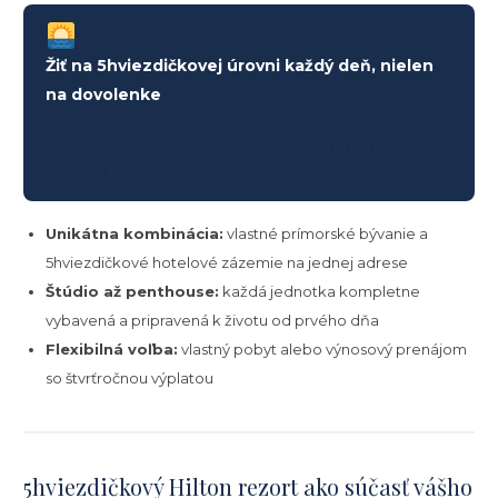
Žiť na 5hviezdičkovej úrovni každý deň, nielen
na dovolenke
Vlastní domov na atlantickém pobřeží s plným
hotelovým servisem a výnosovým programem v
jedné adrese.
Unikátna kombinácia:
vlastné prímorské bývanie a
5hviezdičkové hotelové zázemie na jednej adrese
Štúdio až penthouse:
každá jednotka kompletne
vybavená a pripravená k životu od prvého dňa
Flexibilná voľba:
vlastný pobyt alebo výnosový prenájom
so štvrťročnou výplatou
5hviezdičkový Hilton rezort ako súčasť vášho