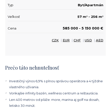
Typ
Byt/Apartmán
Veľkosť
57 m
- 256 m
2
2
585 000 - 5 150 000 €
Cena
CZK
|
EUR
|
CHF
|
USD
|
AED
Prečo táto nehnuteľnosť
Investičný výnos 6,9% s plnou správou operátora a 4 týždne
vlastného užívania.
Vonkajšie infinity bazén, wellness centrum a reštaurácia.
Len 400 metrov od pláže: more, marina aj golf na dosah,
letisko 30 minút.