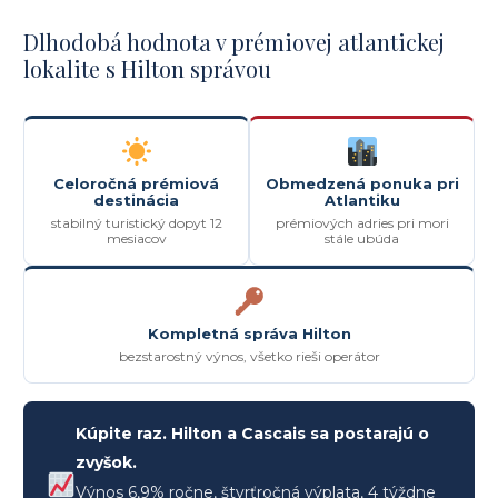
Dlhodobá hodnota v prémiovej atlantickej
lokalite s Hilton správou
Celoročná prémiová
Obmedzená ponuka pri
destinácia
Atlantiku
stabilný turistický dopyt 12
prémiových adries pri mori
mesiacov
stále ubúda
Kompletná správa Hilton
bezstarostný výnos, všetko rieši operátor
Kúpite raz. Hilton a Cascais sa postarajú o
zvyšok.
Výnos 6,9% ročne, štvrťročná výplata, 4 týždne