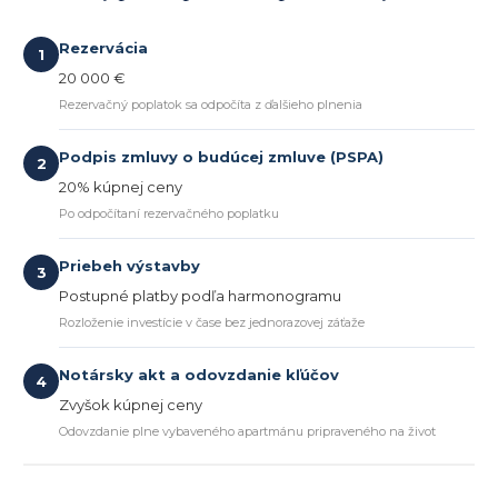
Rezervácia
1
20 000 €
Rezervačný poplatok sa odpočíta z ďalšieho plnenia
Podpis zmluvy o budúcej zmluve (PSPA)
2
20% kúpnej ceny
Po odpočítaní rezervačného poplatku
Priebeh výstavby
3
Postupné platby podľa harmonogramu
Rozloženie investície v čase bez jednorazovej záťaže
Notársky akt a odovzdanie kľúčov
4
Zvyšok kúpnej ceny
Odovzdanie plne vybaveného apartmánu pripraveného na život