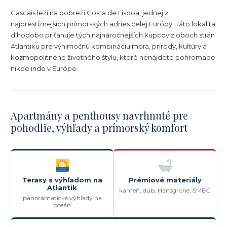
Cascais leží na pobreží Costa de Lisboa, jednej z
najprestížnejších prímorských adries celej Európy. Táto lokalita
dlhodobo priťahuje tých najnáročnejších kupcov z oboch strán
Atlantiku pre výnimočnú kombináciu mora, prírody, kultúry a
kozmopolitného životného štýlu, ktoré nenájdete pohromade
nikde inde v Európe.
Apartmány a penthousy navrhnuté pre
pohodlie, výhľady a prímorský komfort
Terasy s výhľadom na
Prémiové materiály
Atlantik
kameň, dub, Hansgrohe, SMEG
panoramatické výhľady na
oceán