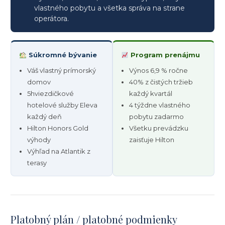
vlastného pobytu a všetka správa na strane
operátora.
Súkromné ​​bývanie
Program prenájmu
Váš vlastný prímorský
Výnos 6,9 % ročne
domov
40% z čistých tržieb
5hviezdičkové
každý kvartál
hotelové služby Eleva
4 týždne vlastného
každý deň
pobytu zadarmo
Hilton Honors Gold
Všetku prevádzku
výhody
zaisťuje Hilton
Výhľad na Atlantik z
terasy
Platobný plán / platobné podmienky