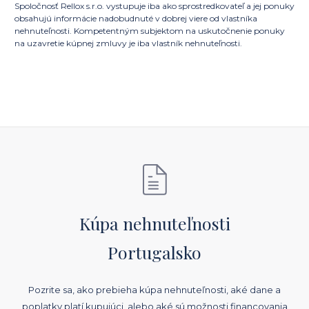
Spoločnosť Rellox s.r.o. vystupuje iba ako sprostredkovateľ a jej ponuky
obsahujú informácie nadobudnuté v dobrej viere od vlastníka
nehnuteľnosti. Kompetentným subjektom na uskutočnenie ponuky
na uzavretie kúpnej zmluvy je iba vlastník nehnuteľnosti.
Kúpa nehnuteľnosti
Portugalsko
Pozrite sa, ako prebieha kúpa nehnuteľnosti, aké dane a
poplatky platí kupujúci, alebo aké sú možnosti financovania