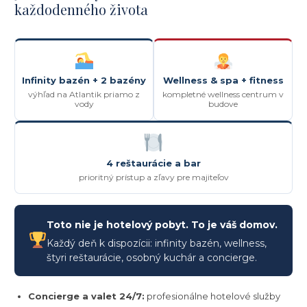
každodenného života
Infinity bazén + 2 bazény
Wellness & spa + fitness
výhľad na Atlantik priamo z
kompletné wellness centrum v
vody
budove
4 reštaurácie a bar
prioritný prístup a zľavy pre majiteľov
Toto nie je hotelový pobyt. To je váš domov.
Každý deň k dispozícii: infinity bazén, wellness,
štyri reštaurácie, osobný kuchár a concierge.
Concierge a valet 24/7:
profesionálne hotelové služby