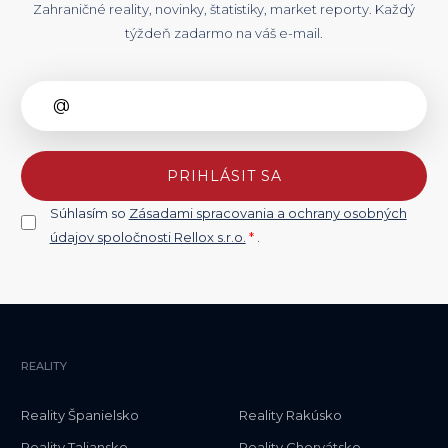
Zahraničné reality, novinky, štatistiky, market reporty. Každý
týždeň zadarmo na váš e-mail.
PRIHLÁSIT SA
Súhlasím so
Zásadami spracovania a ochrany osobných
údajov spoločnosti Rellox s.r.o.
*
.
REALITY
Reality Španielsko
Reality Rakúsko
Reality Taliansko
Reality Chorvátsko