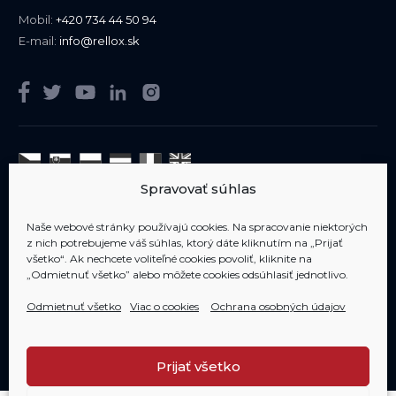
Mobil:
+420 734 44 50 94
E-mail:
info@rellox.sk
Spravovať súhlas
Sme členom
AIPP
Naše webové stránky používajú cookies. Na spracovanie niektorých
z nich potrebujeme váš súhlas, ktorý dáte kliknutím na „Prijať
všetko“. Ak nechcete voliteľné cookies povoliť, kliknite na
„Odmietnuť všetko” alebo môžete cookies odsúhlasiť jednotlivo.
Odmietnuť všetko
Viac o cookies
Ochrana osobných údajov
Copyright 2006-2020 RELLOX s.r.o. - všetky práva vyhradené
Prijať všetko