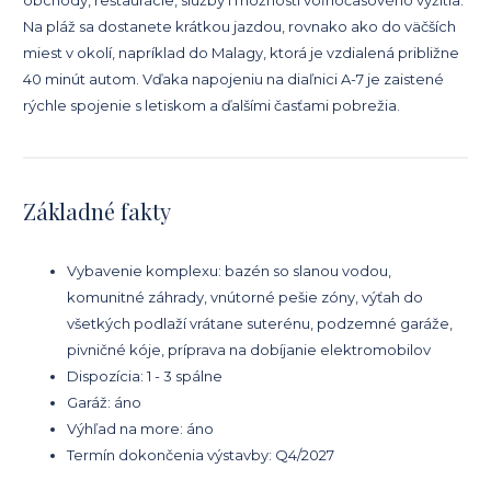
obchody, reštaurácie, služby i možnosti voľnočasového vyžitia.
Na pláž sa dostanete krátkou jazdou, rovnako ako do väčších
miest v okolí, napríklad do Malagy, ktorá je vzdialená približne
40 minút autom. Vďaka napojeniu na diaľnici A-7 je zaistené
rýchle spojenie s letiskom a ďalšími časťami pobrežia.
Základné fakty
Vybavenie komplexu: bazén so slanou vodou,
komunitné záhrady, vnútorné pešie zóny, výťah do
všetkých podlaží vrátane suterénu, podzemné garáže,
pivničné kóje, príprava na dobíjanie elektromobilov
Dispozícia: 1 - 3 spálne
Garáž: áno
Výhľad na more: áno
Termín dokončenia výstavby: Q4/2027