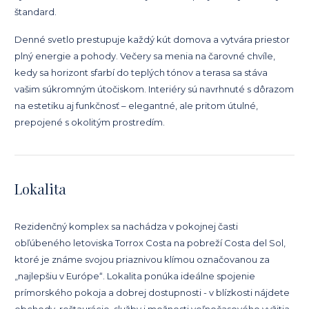
štandard.
Denné svetlo prestupuje každý kút domova a vytvára priestor
plný energie a pohody. Večery sa menia na čarovné chvíle,
kedy sa horizont sfarbí do teplých tónov a terasa sa stáva
vašim súkromným útočiskom. Interiéry sú navrhnuté s dôrazom
na estetiku aj funkčnosť – elegantné, ale pritom útulné,
prepojené s okolitým prostredím.
Lokalita
Rezidenčný komplex sa nachádza v pokojnej časti
obľúbeného letoviska Torrox Costa na pobreží Costa del Sol,
ktoré je známe svojou priaznivou klímou označovanou za
„najlepšiu v Európe“. Lokalita ponúka ideálne spojenie
prímorského pokoja a dobrej dostupnosti - v blízkosti nájdete