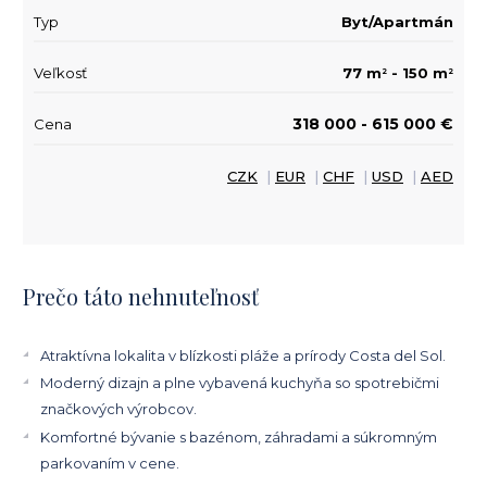
Typ
Byt/Apartmán
Veľkosť
77 m
- 150 m
2
2
318 000 - 615 000 €
Cena
CZK
|
EUR
|
CHF
|
USD
|
AED
Prečo táto nehnuteľnosť
Atraktívna lokalita v blízkosti pláže a prírody Costa del Sol.
Moderný dizajn a plne vybavená kuchyňa so spotrebičmi
značkových výrobcov.
Komfortné bývanie s bazénom, záhradami a súkromným
parkovaním v cene.