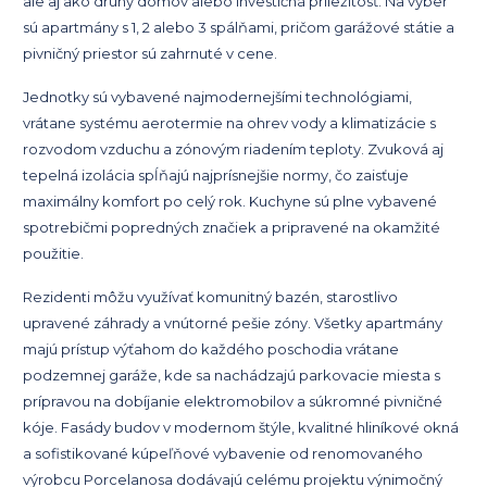
ale aj ako druhý domov alebo investičná príležitosť. Na výber
sú apartmány s 1, 2 alebo 3 spálňami, pričom garážové státie a
pivničný priestor sú zahrnuté v cene.
Jednotky sú vybavené najmodernejšími technológiami,
vrátane systému aerotermie na ohrev vody a klimatizácie s
rozvodom vzduchu a zónovým riadením teploty. Zvuková aj
tepelná izolácia spĺňajú najprísnejšie normy, čo zaisťuje
maximálny komfort po celý rok. Kuchyne sú plne vybavené
spotrebičmi popredných značiek a pripravené na okamžité
použitie.
Rezidenti môžu využívať komunitný bazén, starostlivo
upravené záhrady a vnútorné pešie zóny. Všetky apartmány
majú prístup výťahom do každého poschodia vrátane
podzemnej garáže, kde sa nachádzajú parkovacie miesta s
prípravou na dobíjanie elektromobilov a súkromné ​​pivničné
kóje. Fasády budov v modernom štýle, kvalitné hliníkové okná
a sofistikované kúpeľňové vybavenie od renomovaného
výrobcu Porcelanosa dodávajú celému projektu výnimočný