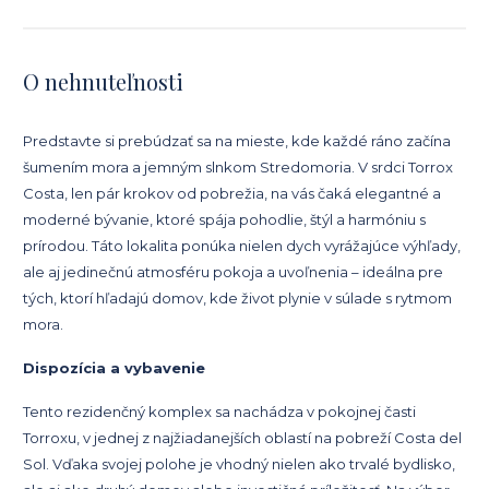
O nehnuteľnosti
Predstavte si prebúdzať sa na mieste, kde každé ráno začína
šumením mora a jemným slnkom Stredomoria. V srdci Torrox
Costa, len pár krokov od pobrežia, na vás čaká elegantné a
moderné bývanie, ktoré spája pohodlie, štýl a harmóniu s
prírodou. Táto lokalita ponúka nielen dych vyrážajúce výhľady,
ale aj jedinečnú atmosféru pokoja a uvoľnenia – ideálna pre
tých, ktorí hľadajú domov, kde život plynie v súlade s rytmom
mora.
Dispozícia a vybavenie
Tento rezidenčný komplex sa nachádza v pokojnej časti
Torroxu, v jednej z najžiadanejších oblastí na pobreží Costa del
Sol. Vďaka svojej polohe je vhodný nielen ako trvalé bydlisko,