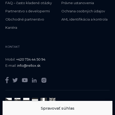
FAQ – často kladené otázky
Právne ustanovenia
Partnerstvo s developermi
Ochrana osobných údajov
Obchodné partnerstvo
AML identifikácia a kontrola
Kariéra
KONTAKT
Mobil:
+420 734 44 50 94
E-mail:
info@rellox.sk
Spravovať súhlas
Sme členom
AIPP