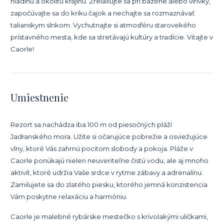
hladinu a okolitú krajinu. Zrelaxujte sa pri bazéne alebo vírivky,
započúvajte sa do kriku čajok a nechajte sa rozmaznávať
talianskym slnkom. Vychutnajte si atmosféru starovekého
prístavného mesta, kde sa stretávajú kultúry a tradície. Vitajte v
Caorle!
Umiestnenie
Rezort sa nachádza iba 100 m od piesočných pláží
Jadranského mora. Užite si očarujúce pobrežie a osviežujúce
vlny, ktoré Vás zahrnú pocitom slobody a pokoja. Pláže v
Caorle ponúkajú nielen neuveriteľne čistú vodu, ale aj mnoho
aktivít, ktoré udržia Vaše srdce v rytme zábavy a adrenalínu.
Zamilujete sa do zlatého piesku, ktorého jemná konzistencia
Vám poskytne relaxáciu a harmóniu.
Caorle je malebné rybárske mestečko s krivolakými uličkami,