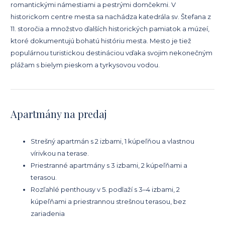
romantickými námestiami a pestrými domčekmi. V
historickom centre mesta sa nachádza katedrála sv. Štefana z
11. storočia a množstvo ďalších historických pamiatok a múzeí,
ktoré dokumentujú bohatú históriu mesta. Mesto je tiež
populárnou turistickou destináciou vďaka svojim nekonečným
plážam s bielym pieskom a tyrkysovou vodou.
Apartmány na predaj
Strešný apartmán s 2 izbami, 1 kúpeľňou a vlastnou
vírivkou na terase.
Priestranné apartmány s 3 izbami, 2 kúpeľňami a
terasou.
Rozľahlé penthousy v 5. podlaží s 3–4 izbami, 2
kúpeľňami a priestrannou strešnou terasou, bez
zariadenia