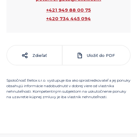
+421 949 88 00 75
+420 734 445 094
Zdieľať
Uložiť do PDF
Spoločnosť Rellox s.r.o. vystupuje iba ako sprostredkovateľ a jej ponuky
obsahujú informácie nadobudnuté v dobrej viere od vlastníka
nehnuteľnosti. Kompetentným subjektom na uskutočnenie ponuky
na uzavretie kúpnej zmluvy je iba vlastník nehnuteľnosti.