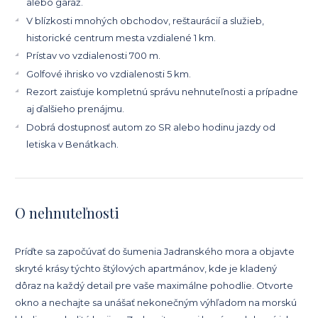
alebo garáž.
V blízkosti mnohých obchodov, reštaurácií a služieb,
historické centrum mesta vzdialené 1 km.
Prístav vo vzdialenosti 700 m.
Golfové ihrisko vo vzdialenosti 5 km.
Rezort zaisťuje kompletnú správu nehnuteľnosti a prípadne
aj ďalšieho prenájmu.
Dobrá dostupnosť autom zo SR alebo hodinu jazdy od
letiska v Benátkach.
O nehnuteľnosti
Príďte sa započúvať do šumenia Jadranského mora a objavte
skryté krásy týchto štýlových apartmánov, kde je kladený
dôraz na každý detail pre vaše maximálne pohodlie. Otvorte
okno a nechajte sa unášať nekonečným výhľadom na morskú