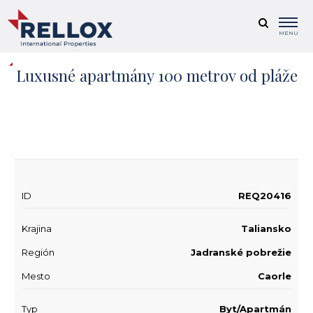
MENU
Luxusné apartmány 100 metrov od pláže
+ 5
ID
REQ20416
Krajina
Taliansko
Región
Jadranské pobrežie
Mesto
Caorle
Typ
Byt/Apartmán