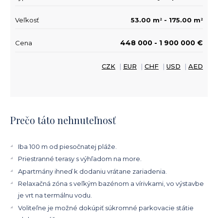
Veľkosť
53.00 m
- 175.00 m
2
2
448 000 - 1 900 000 €
Cena
CZK
|
EUR
|
CHF
|
USD
|
AED
Prečo táto nehnuteľnosť
Iba 100 m od piesočnatej pláže.
Priestranné terasy s výhľadom na more.
Apartmány ihneď k dodaniu vrátane zariadenia.
Relaxačná zóna s veľkým bazénom a vírivkami, vo výstavbe
je vrt na termálnu vodu.
Voliteľne je možné dokúpiť súkromné parkovacie státie