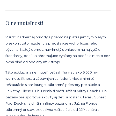
O nehnuteľnosti
V srdci nádhernej prírody a priamo na pláži s jemným bielym
pieskom, táto rezidencia predstavuje vrchol luxusného
bývania. Každý domov, navrhnutý s ohľadom na najvyššie
štandardy, ponúka ohromujúce výhľady na oceán a mesto cez
okná dlhé od podlahy až k stropu.
Táto exkluzívna nehnuteľnosť zahŕňa viac ako 6 500 m²
wellness, fitness a zábavných zariadení. Medzi nimi sú
reštaurácie s bar lounge, súkromné ​​priestory pre akcie a
unikátny Ellipse Club. Hostia si môžu užiť privátny Beach Club,
bazény pre športové aktivity aj deti, a rozľahlú terasu Sunset
Pool Deck s najdlhším infinity bazénom v Južnej Floride,
súkromný prístav, exkluzívna reštaurácia od šáfkuchára s
Michelinskou hviezdou.