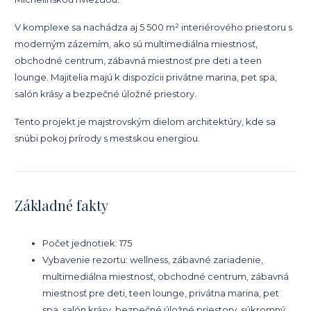
V komplexe sa nachádza aj 5 500 m² interiérového priestoru s
moderným zázemím, ako sú multimediálna miestnosť,
obchodné centrum, zábavná miestnosť pre deti a teen
lounge. Majitelia majú k dispozícii privátne marina, pet spa,
salón krásy a bezpečné úložné priestory.
Tento projekt je majstrovským dielom architektúry, kde sa
snúbi pokoj prírody s mestskou energiou.
Základné fakty
Počet jednotiek: 175
Vybavenie rezortu: wellness, zábavné zariadenie,
multimediálna miestnosť, obchodné centrum, zábavná
miestnosť pre deti, teen lounge, privátna marina, pet
spa, salón krásy, bezpečné úložné priestory, súkromný