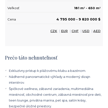
Veľkosť
181 m
- 650 m
2
2
4 795 000 - 9 820 000 $
Cena
CZK
|
EUR
|
CHF
|
USD
|
AED
Prečo táto nehnuteľnosť
Exkluzívny prístup k plážovému klubu a bazénom.
Nádherné panoramatické výhľady a moderný dizajn
interiérov.
Špičkové wellness, zábavné zariadenia, multimediálna
miestnosť, obchodné centrum, zábavná miestnosť pre deti,
teen lounge, privátna marina, pet spa, salón krásy,
bezpečné úložné priestory.