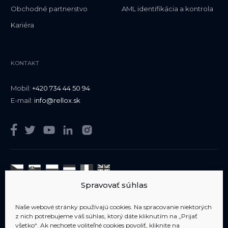
Obchodné partnerstvo
AML identifikácia a kontrola
Kariéra
KONTAKT
Mobil:
+420 734 44 50 94
E-mail:
info@rellox.sk
Spravovať súhlas
Sme členom
AIPP
Naše webové stránky používajú cookies. Na spracovanie niektorých
z nich potrebujeme váš súhlas, ktorý dáte kliknutím na „Prijať
všetko“. Ak nechcete voliteľné cookies povoliť, kliknite na