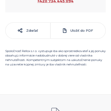
+420 734 445 094
Zdieľať
Uložiť do PDF
Spoločnosť Rellox s.r.o. vystupuje iba ako sprostredkovateľ a jej ponuky
obsahujú informácie nadobudnuté v dobrej viere od vlastníka
nehnuteľnosti. Kompetentným subjektom na uskutočnenie ponuky
na uzavretie kúpnej zmluvy je iba vlastník nehnuteľnosti.