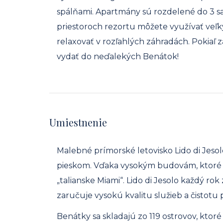
spálňami. Apartmány sú rozdelené do 3 
priestoroch rezortu môžete využívať veľký
relaxovať v rozľahlých záhradách. Pokiaľ 
vydať do neďalekých Benátok!
Umiestnenie
Malebné prímorské letovisko Lido di Jeso
pieskom. Vďaka vysokým budovám, ktoré l
„talianske Miami“. Lido di Jesolo každý rok
zaručuje vysokú kvalitu služieb a čistotu p
Benátky sa skladajú zo 119 ostrovov, kto