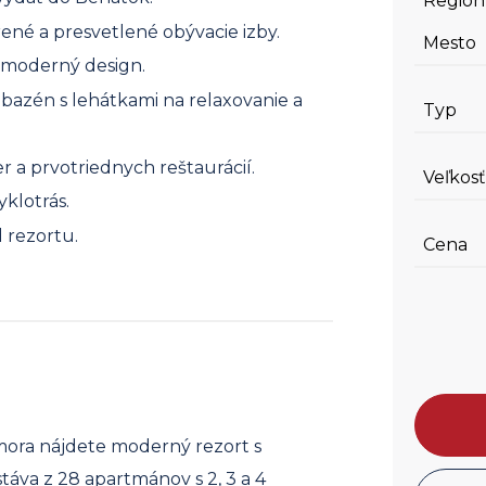
Región
ené a presvetlené obývacie izby.
Mesto
a moderný design.
 bazén s lehátkami na relaxovanie a
Typ
r a prvotriednych reštaurácií.
Veľkosť
klotrás.
d rezortu.
Cena
mora nájdete moderný rezort s
táva z 28 apartmánov s 2, 3 a 4