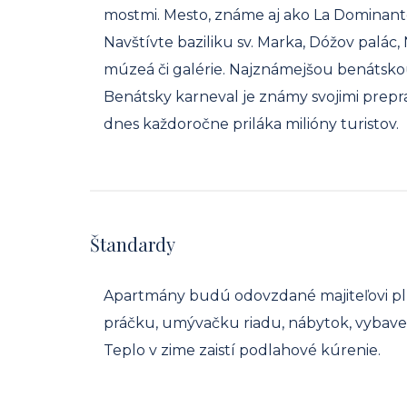
mostmi. Mesto, známe aj ako La Dominante
Navštívte baziliku sv. Marka, Dóžov palác,
múzeá či galérie. Najznámejšou benátskou
Benátsky karneval je známy svojimi prep
dnes každoročne priláka milióny turistov.
Štandardy
Apartmány budú odovzdané majiteľovi pln
práčku, umývačku riadu, nábytok, vybaven
Teplo v zime zaistí podlahové kúrenie.