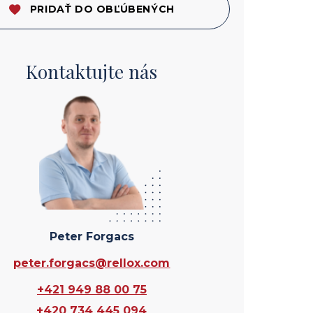
PRIDAŤ DO OBĽÚBENÝCH
Kontaktujte nás
Peter Forgacs
peter.forgacs@rellox.com
+421 949 88 00 75
+420 734 445 094