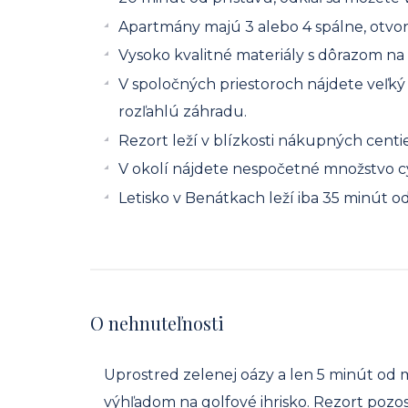
Apartmány majú 3 alebo 4 spálne, otvor
Vysoko kvalitné materiály s dôrazom n
V spoločných priestoroch nájdete veľký
rozľahlú záhradu.
Rezort leží v blízkosti nákupných centie
V okolí nájdete nespočetné množstvo cy
Letisko v Benátkach leží iba 35 minút o
O nehnuteľnosti
Uprostred zelenej oázy a len 5 minút od 
výhľadom na golfové ihrisko. Rezort pozos