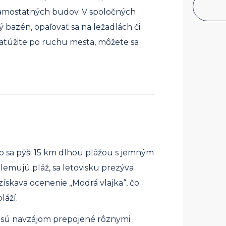
samostatných budov. V spoločných
 bazén, opaľovať sa na ležadlách či
zatúžite po ruchu mesta, môžete sa
lo sa pýši 15 km dlhou plážou s jemným
emujú pláž, sa letovisku prezýva
 získava ocenenie „Modrá vlajka“, čo
láží.
ré sú navzájom prepojené rôznymi