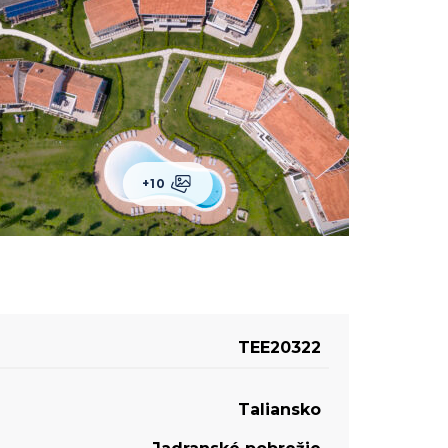
+10
TEE20322
Taliansko