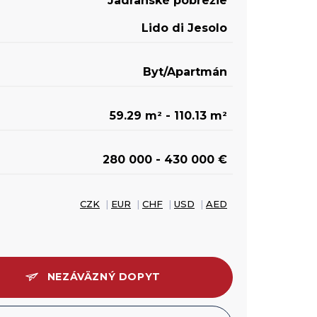
Jadranské pobrežie
Lido di Jesolo
Byt/Apartmán
59.29 m
- 110.13 m
2
2
280 000 - 430 000 €
CZK
|
EUR
|
CHF
|
USD
|
AED
NEZÁVÄZNÝ DOPYT