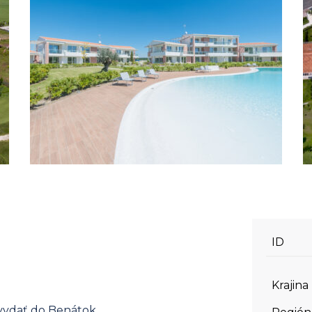
ID
Krajina
 vydať do Benátok.