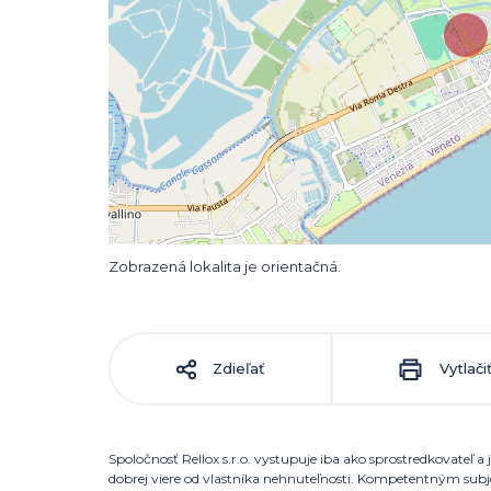
Zobrazená lokalita je orientačná.
Zdieľať
Vytlači
Spoločnosť Rellox s.r.o. vystupuje iba ako sprostredkovateľ
dobrej viere od vlastníka nehnuteľnosti. Kompetentným su