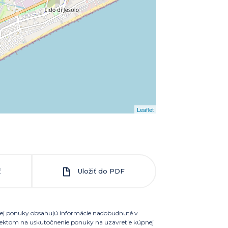
Leaflet
ť
Uložiť do PDF
 a jej ponuky obsahujú informácie nadobudnuté v
bjektom na uskutočnenie ponuky na uzavretie kúpnej