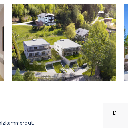
ID
Salzkammergut.