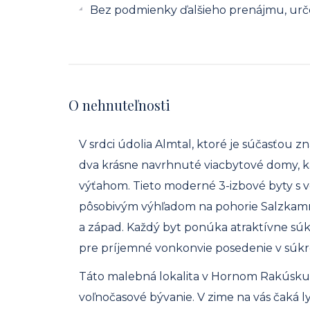
Bez podmienky ďalšieho prenájmu, urč
O nehnuteľnosti
V srdci údolia Almtal, ktoré je súčasťou 
dva krásne navrhnuté viacbytové domy, k
výťahom. Tieto moderné 3-izbové byty s v
pôsobivým výhľadom na pohorie Salzkamm
a západ. Každý byt ponúka atraktívne súk
pre príjemné vonkonvie posedenie v súkr
Táto malebná lokalita v Hornom Rakúsku,
voľnočasové bývanie. V zime na vás čaká ly