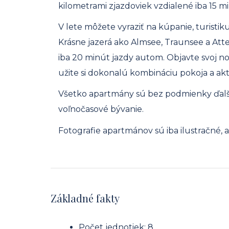
kilometrami zjazdoviek vzdialené iba 15 m
V lete môžete vyraziť na kúpanie, turistik
Krásne jazerá ako Almsee, Traunsee a Atte
iba 20 minút jazdy autom. Objavte svoj n
užite si dokonalú kombináciu pokoja a akt
Všetko apartmány sú bez podmienky ďal
voľnočasové bývanie.
Fotografie apartmánov sú iba ilustračné
Základné fakty
Počet jednotiek: 8