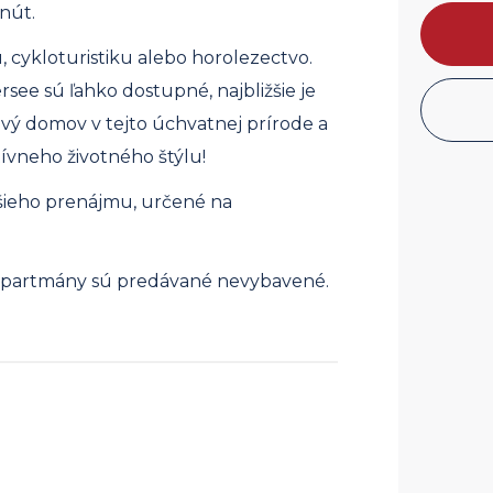
inút.
u, cykloturistiku alebo horolezectvo.
rsee sú ľahko dostupné, najbližšie je
ový domov v tejto úchvatnej prírode a
ívneho životného štýlu!
šieho prenájmu, určené na
, apartmány sú predávané nevybavené.