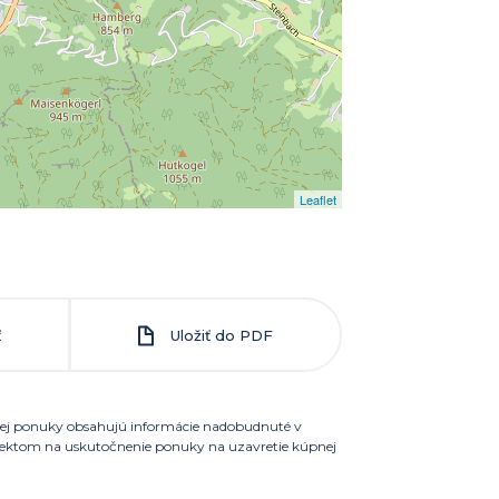
Leaflet
ť
Uložiť do PDF
 a jej ponuky obsahujú informácie nadobudnuté v
bjektom na uskutočnenie ponuky na uzavretie kúpnej