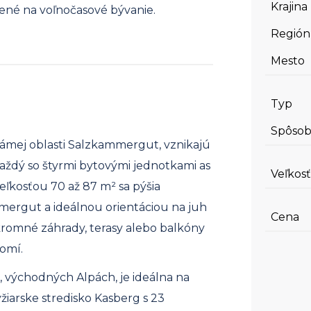
Krajina
ené na voľnočasové bývanie.
Región
Mesto
Typ
Spôsob
známej oblasti Salzkammergut, vznikajú
aždý so štyrmi bytovými jednotkami as
Veľkosť
eľkosťou 70 až 87 m² sa pýšia
ergut a ideálnou orientáciou na juh
Cena
romné ​​záhrady, terasy alebo balkóny
omí.
 východných Alpách, je ideálna na
žiarske stredisko Kasberg s 23