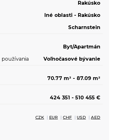
Rakúsko
Iné oblasti - Rakúsko
Scharnstein
Byt/Apartmán
 používania
Voľnočasové bývanie
70.77 m
- 87.09 m
2
2
424 351 - 510 455 €
CZK
|
EUR
|
CHF
|
USD
|
AED