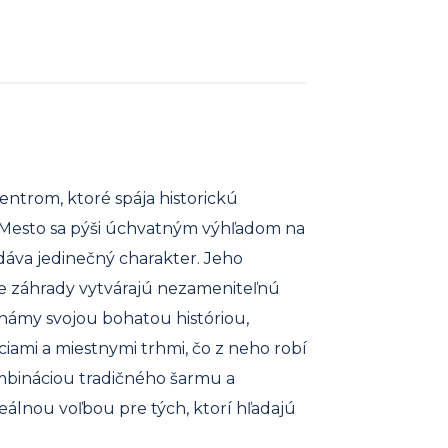
entrom, ktoré spája historickú
Mesto sa pýši úchvatným výhľadom na
dáva jedinečný charakter. Jeho
ne záhrady vytvárajú nezameniteľnú
známy svojou bohatou históriou,
ciami a miestnymi trhmi, čo z neho robí
kombináciou tradičného šarmu a
deálnou voľbou pre tých, ktorí hľadajú