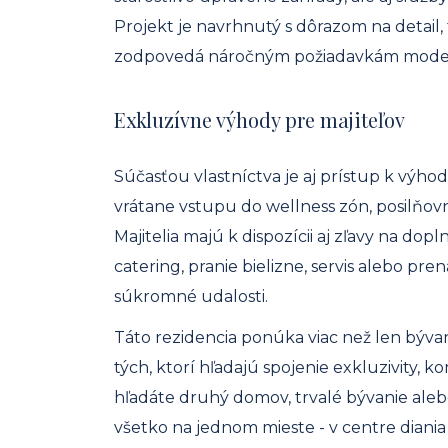
Projekt je navrhnutý s dôrazom na detail, 
zodpovedá náročným požiadavkám moder
Exkluzívne výhody pre majiteľov
Súčasťou vlastníctva je aj prístup k výhod
vrátane vstupu do wellness zón, posilňovne
Majitelia majú k dispozícii aj zľavy na do
catering, pranie bielizne, servis alebo pr
súkromné ​​udalosti.
Táto rezidencia ponúka viac než len bývanie
tých, ktorí hľadajú spojenie exkluzivity, ko
hľadáte druhý domov, trvalé bývanie aleb
všetko na jednom mieste - v centre diania