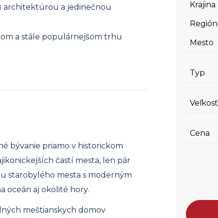
Krajina
u architektúrou a jedinečnou
Región
vnom a stále populárnejšom trhu
Mesto
Typ
Veľkosť
Cena
é bývanie priamo v historickom
ikonickejších častí mesta, len pár
éru starobylého mesta s moderným
 oceán aj okolité hory.
vodných meštianskych domov