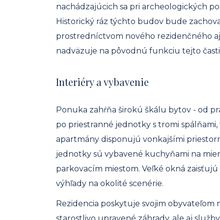
nachádzajúcich sa pri archeologických poz
Historický ráz týchto budov bude zachova
prostredníctvom nového rezidenčného aj
nadväzuje na pôvodnú funkciu tejto časti
Interiéry a vybavenie
Ponuka zahŕňa širokú škálu bytov - od pr
po priestranné jednotky s tromi spálňami,
apartmány disponujú vonkajšími priestor
jednotky sú vybavené kuchyňami na mieru
parkovacím miestom. Veľké okná zaisťujú 
výhľady na okolité scenérie.
Rezidencia poskytuje svojim obyvateľom n
starostlivo upravené záhrady, ale aj služ