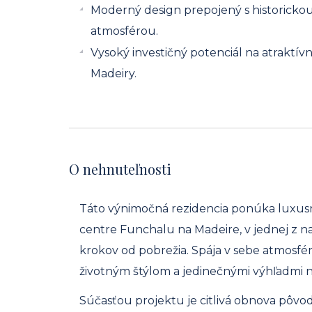
Moderný design prepojený s historicko
atmosférou.
Vysoký investičný potenciál na atraktí
Madeiry.
O nehnuteľnosti
Táto výnimočná rezidencia ponúka luxusn
centre Funchalu na Madeire, v jednej z naj
krokov od pobrežia. Spája v sebe atmosf
životným štýlom a jedinečnými výhľadmi na
Súčasťou projektu je citlivá obnova pô