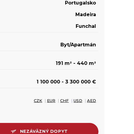
Portugalsko
Madeira
Funchal
Byt/Apartmán
191 m
- 440 m
2
2
1 100 000 - 3 300 000 €
CZK
|
EUR
|
CHF
|
USD
|
AED
NEZÁVÄZNÝ DOPYT