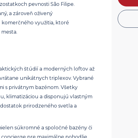
ostatkoch pevnosti São Filipe.
ný, a zároveň oživený
 komerčného využitia, ktoré
 mesta.
aktických štúdií a moderných loftov až
 vrátane unikátnych triplexov. Vybrané
mi s privátnym bazénom. Všetky
, klimatizáciou a disponujú vlastným
dostatok prirodzeného svetla a
ielen súkromné ​​a spoločné bazény či
by concierge pre maximálne pohodlie.