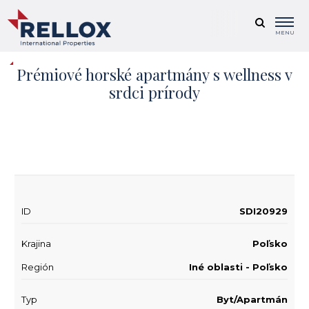
MENU
Prémiové horské apartmány s wellness v
srdci prírody
+ 22
ID
SDI20929
Krajina
Poľsko
Región
Iné oblasti - Poľsko
Typ
Byt/Apartmán