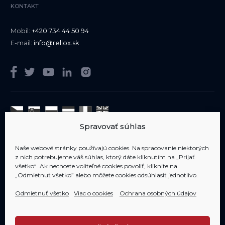
KONTAKT
Mobil:
+420 734 44 50 94
E-mail:
info@rellox.sk
Spravovať súhlas
Sme členom
AIPP
Naše webové stránky používajú cookies. Na spracovanie niektorých
z nich potrebujeme váš súhlas, ktorý dáte kliknutím na „Prijať
všetko“. Ak nechcete voliteľné cookies povoliť, kliknite na
„Odmietnuť všetko” alebo môžete cookies odsúhlasiť jednotlivo.
Odmietnuť všetko
Viac o cookies
Ochrana osobných údajov
Copyright 2006-2020 RELLOX s.r.o. - všetky práva vyhradené