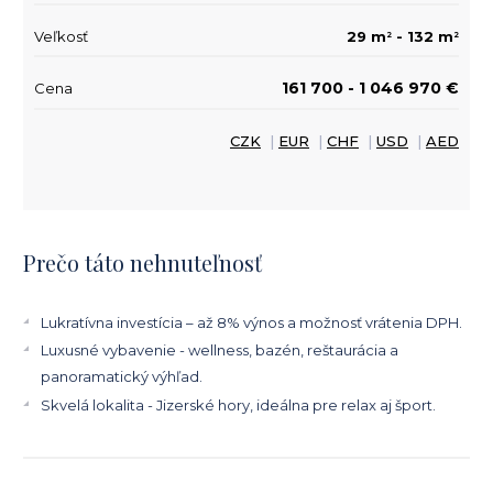
Veľkosť
29 m
- 132 m
2
2
161 700 - 1 046 970 €
Cena
CZK
|
EUR
|
CHF
|
USD
|
AED
Prečo táto nehnuteľnosť
Lukratívna investícia – až 8% výnos a možnosť vrátenia DPH.
Luxusné vybavenie - wellness, bazén, reštaurácia a
panoramatický výhľad.
Skvelá lokalita - Jizerské hory, ideálna pre relax aj šport.