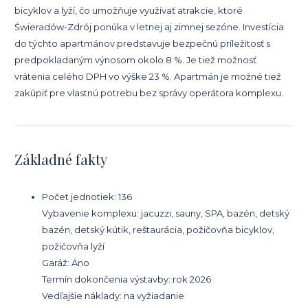
bicyklov a lyží, čo umožňuje využívať atrakcie, ktoré
Świeradów-Zdrój ponúka v letnej aj zimnej sezóne. Investícia
do týchto apartmánov predstavuje bezpečnú príležitosť s
predpokladaným výnosom okolo 8 %. Je tiež možnosť
vrátenia celého DPH vo výške 23 %. Apartmán je možné tiež
zakúpiť pre vlastnú potrebu bez správy operátora komplexu.
Základné fakty
Počet jednotiek: 136
Vybavenie komplexu: jacuzzi, sauny, SPA, bazén, detský
bazén, detský kútik, reštaurácia, požičovňa bicyklov,
požičovňa lyží
Garáž: Áno
Termín dokončenia výstavby: rok 2026
Vedľajšie náklady: na vyžiadanie