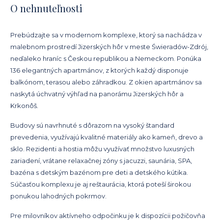
O nehnuteľnosti
Prebúdzajte sa v modernom komplexe, ktorý sa nachádza v
malebnom prostredí Jizerských hôr v meste Świeradów-Zdrój,
neďaleko hraníc s Českou republikou a Nemeckom. Ponúka
136 elegantných apartmánov, z ktorých každý disponuje
balkónom, terasou alebo záhradkou. Z okien apartmánov sa
naskytá úchvatný výhľad na panorámu Jizerských hôr a
Krkonôš.
Budovy sú navrhnuté s dôrazom na vysoký štandard
prevedenia, využívajú kvalitné materiály ako kameň, drevo a
sklo. Rezidenti a hostia môžu využívať množstvo luxusných
zariadení, vrátane relaxačnej zóny s jacuzzi, saunária, SPA,
bazéna s detským bazénom pre deti a detského kútika.
Súčasťou komplexu je aj reštaurácia, ktorá poteší širokou
ponukou lahodných pokrmov.
Pre milovníkov aktívneho odpočinku je k dispozícii požičovňa