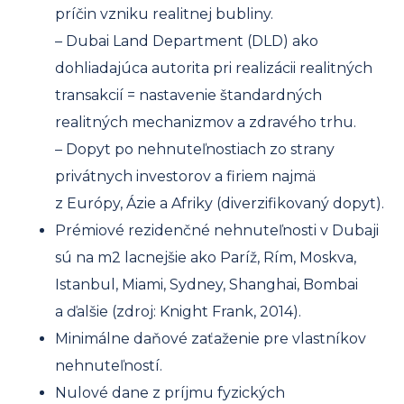
príčin vzniku realitnej bubliny.
– Dubai Land Department (DLD) ako
dohliadajúca autorita pri realizácii realitných
transakcií = nastavenie štandardných
realitných mechanizmov a zdravého trhu.
– Dopyt po nehnuteľnostiach zo strany
privátnych investorov a firiem najmä
z Európy, Ázie a Afriky (diverzifikovaný dopyt).
Prémiové rezidenčné nehnuteľnosti v Dubaji
sú na m2 lacnejšie ako Paríž, Rím, Moskva,
Istanbul, Miami, Sydney, Shanghai, Bombai
a ďalšie (zdroj: Knight Frank, 2014).
Minimálne daňové zaťaženie pre vlastníkov
nehnuteľností.
Nulové dane z príjmu fyzických