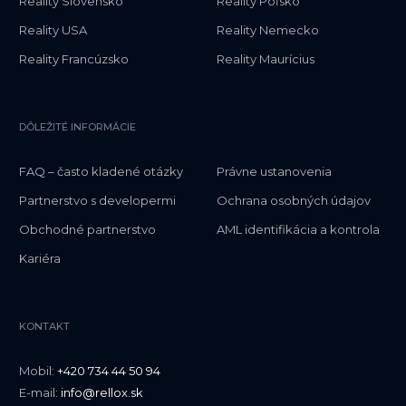
Reality Slovensko
Reality Poľsko
Reality USA
Reality Nemecko
Reality Francúzsko
Reality Maurícius
DÔLEŽITÉ INFORMÁCIE
FAQ – často kladené otázky
Právne ustanovenia
Partnerstvo s developermi
Ochrana osobných údajov
Obchodné partnerstvo
AML identifikácia a kontrola
Kariéra
KONTAKT
Mobil:
+420 734 44 50 94
E-mail:
info@rellox.sk