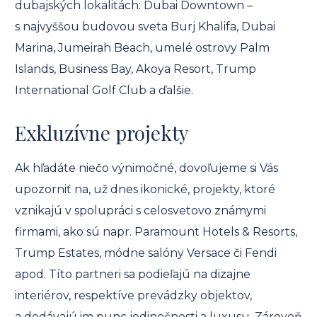
dubajských lokalitách: Dubai Downtown –
s najvyššou budovou sveta Burj Khalifa, Dubai
Marina, Jumeirah Beach, umelé ostrovy Palm
Islands, Business Bay, Akoya Resort, Trump
International Golf Club a ďalšie.
Exkluzívne projekty
Ak hľadáte niečo výnimočné, dovoľujeme si Vás
upozorniť na, už dnes ikonické, projekty, ktoré
vznikajú v spolupráci s celosvetovo známymi
firmami, ako sú napr. Paramount Hotels & Resorts,
Trump Estates, módne salóny Versace či Fendi
apod. Títo partneri sa podieľajú na dizajne
interiérov, respektíve prevádzky objektov,
a dodávajú im punc jedinečnosti a luxusu. Zároveň