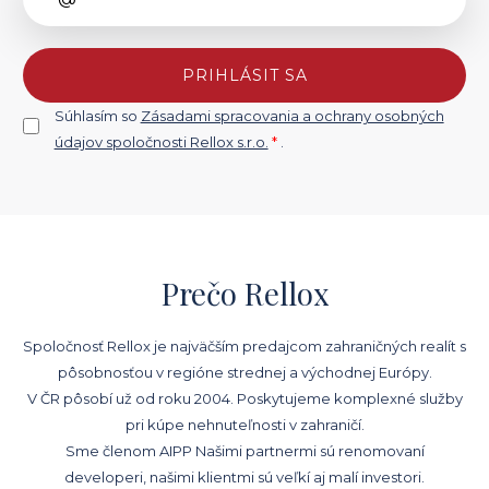
PRIHLÁSIT SA
Súhlasím so
Zásadami spracovania a ochrany osobných
údajov spoločnosti Rellox s.r.o.
*
.
Prečo Rellox
Spoločnosť Rellox je najväčším predajcom zahraničných realít s
pôsobnosťou v regióne strednej a východnej Európy.
V ČR pôsobí už od roku 2004. Poskytujeme komplexné služby
pri kúpe nehnuteľnosti v zahraničí.
Sme členom AIPP Našimi partnermi sú renomovaní
developeri, našimi klientmi sú veľkí aj malí investori.