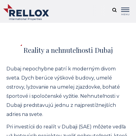
MENU
Reality a nehnuteľnosti Dubaj
Dubaj nepochybne patrí k moderným divom
sveta. Dych berúce výškové budovy, umelé
ostrovy, lyžovanie na umelej zjazdovke, bohaté
športové i spoločenské vyžitie. Nehnuteľnosti v
Dubaji predstavujú jednu z najprestížnejších
adries na svete.
Pri investícii do realít v Dubaji (SAE) môžete vedľa
už hotových projektov zvoliť nehnuteľnosti, ktoré