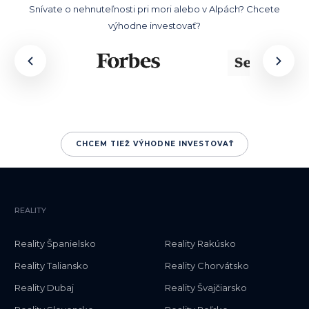
Snívate o nehnuteľnosti pri mori alebo v Alpách? Chcete
výhodne investovať?
CHCEM TIEŽ VÝHODNE INVESTOVAŤ
REALITY
Reality Španielsko
Reality Rakúsko
Reality Taliansko
Reality Chorvátsko
Reality Dubaj
Reality Švajčiarsko