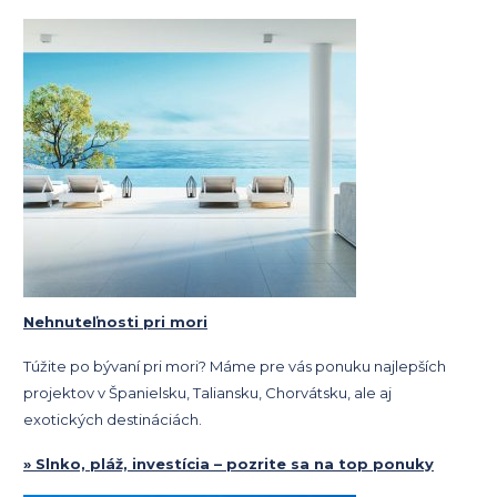
Nehnuteľnosti pri mori
Túžite po bývaní pri mori? Máme pre vás ponuku najlepších
projektov v Španielsku, Taliansku, Chorvátsku, ale aj
exotických destináciách.
» Slnko, pláž, investícia – pozrite sa na top ponuky