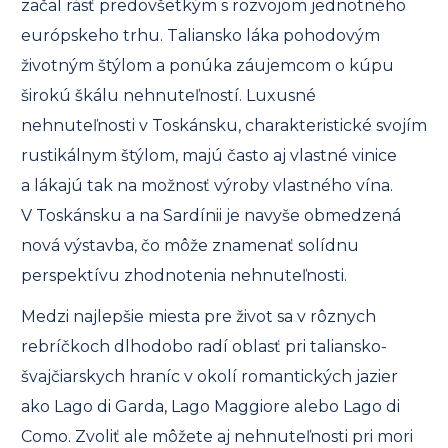
začal rásť predovšetkým s rozvojom jednotného
európskeho trhu. Taliansko láka pohodovým
životným štýlom a ponúka záujemcom o kúpu
širokú škálu nehnuteľností. Luxusné
nehnuteľnosti v Toskánsku, charakteristické svojím
rustikálnym štýlom, majú často aj vlastné vinice
a lákajú tak na možnosť výroby vlastného vína.
V Toskánsku a na Sardínii je navyše obmedzená
nová výstavba, čo môže znamenať solídnu
perspektívu zhodnotenia nehnuteľnosti.
Medzi najlepšie miesta pre život sa v rôznych
rebríčkoch dlhodobo radí oblasť pri taliansko-
švajčiarskych hraníc v okolí romantických jazier
ako Lago di Garda, Lago Maggiore alebo Lago di
Como. Zvoliť ale môžete aj nehnuteľnosti pri mori