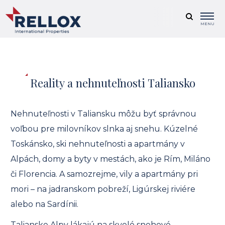
MENU
Reality a nehnuteľnosti Taliansko
Nehnuteľnosti v Taliansku môžu byť správnou
voľbou pre milovníkov slnka aj snehu. Kúzelné
Toskánsko, ski nehnuteľnosti a apartmány v
Alpách, domy a byty v mestách, ako je Rím, Miláno
či Florencia. A samozrejme, vily a apartmány pri
mori – na jadranskom pobreží, Ligúrskej riviére
alebo na Sardínii.
Talianske Alpy lákajú na skvelé snehové