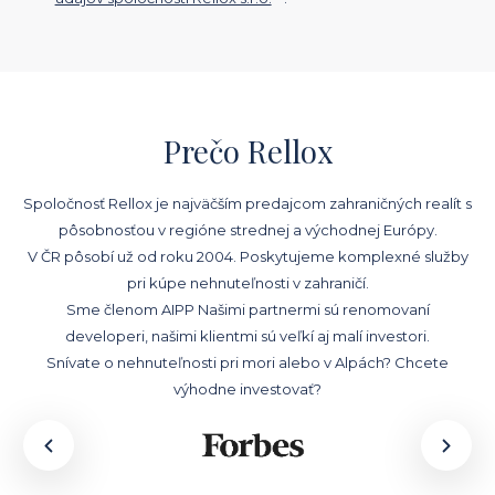
Prečo Rellox
Spoločnosť Rellox je najväčším predajcom zahraničných realít s
pôsobnosťou v regióne strednej a východnej Európy.
V ČR pôsobí už od roku 2004. Poskytujeme komplexné služby
pri kúpe nehnuteľnosti v zahraničí.
Sme členom AIPP Našimi partnermi sú renomovaní
developeri, našimi klientmi sú veľkí aj malí investori.
Snívate o nehnuteľnosti pri mori alebo v Alpách? Chcete
výhodne investovať?