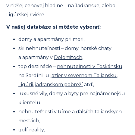
v nižšej cenovej hladine – na Jadranskej alebo
Ligúrskej riviére.
V našej databáze si môžete vyberať:
domy a apartmány pri mori,
ski nehnuteľnosti – domy, horské chaty
a apartmány v
Dolomitoch
,
top destinácie –
nehnuteľnosti v Toskánsku
,
na Sardínii, u
jazier v severnom Taliansku
,
Ligúrii
,
jadranskom pobreží
atď.,
luxusné vily, domy a byty pre najnáročnejšiu
klientelu,
nehnuteľnosti v Ríme a ďalších talianskych
mestách,
golf reality,