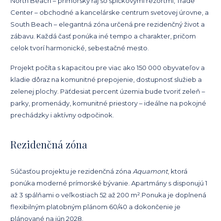
North Beach – prímorský raj so špičkovými rezortmi, Trade
Center – obchodné a kancelárske centrum svetovej úrovne, a
South Beach – elegantná zóna určená pre rezidenčný život a
zábavu. Každá časť ponúka iné tempo a charakter, pričom
celok tvorí harmonické, sebestačné mesto.
Projekt počíta s kapacitou pre viac ako 150 000 obyvateľov a
kladie dôraz na komunitné prepojenie, dostupnosť služieb a
zelenej plochy. Päťdesiat percent územia bude tvoriť zeleň –
parky, promenády, komunitné priestory – ideálne na pokojné
prechádzky i aktívny odpočinok.
Rezidenčná zóna
Súčasťou projektu je rezidenčná zóna
Aquamont
, ktorá
ponúka moderné prímorské bývanie. Apartmány s disponujú 1
až 3 spálňami o veľkostiach 52 až 200 m².Ponuka je doplnená
flexibilným platobným plánom 60/40 a dokončenie je
plánované na jún 2028.