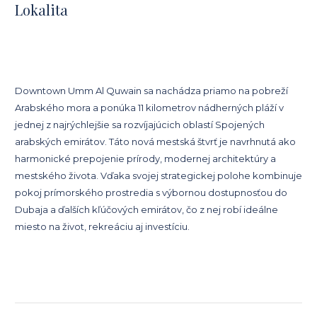
Lokalita
Downtown Umm Al Quwain sa nachádza priamo na pobreží
Arabského mora a ponúka 11 kilometrov nádherných pláží v
jednej z najrýchlejšie sa rozvíjajúcich oblastí Spojených
arabských emirátov. Táto nová mestská štvrť je navrhnutá ako
harmonické prepojenie prírody, modernej architektúry a
mestského života. Vďaka svojej strategickej polohe kombinuje
pokoj prímorského prostredia s výbornou dostupnosťou do
Dubaja a ďalších kľúčových emirátov, čo z nej robí ideálne
miesto na život, rekreáciu aj investíciu.