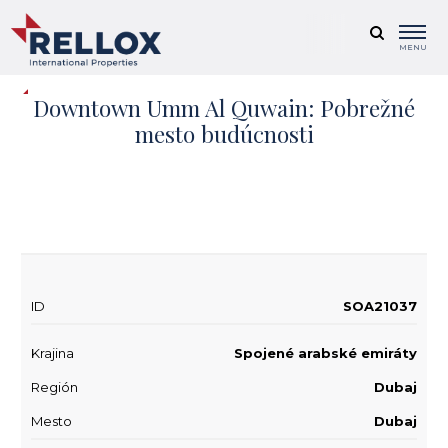
MENU
Downtown Umm Al Quwain: Pobrežné
mesto budúcnosti
+ 8
ID
SOA21037
Krajina
Spojené arabské emiráty
Región
Dubaj
Mesto
Dubaj