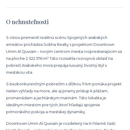
O nehnuteľnosti
S víziou premeniť realitnú scénu Spojených arabských
emirátov prichádza Sobha Realty s projektom Downtown
Umm Al Quwain – novým centrom mesta rozprestierajúcim sa
na ploche 2 322 576 m² Táto rozsiahla rozvojová oblasť na
pobreží Arabského mora prepája luxusný životný štýl s
mestskou vita.
S bezkonkurenčným pobrežím s dĺžkou 11 km ponúka projekt
nielen výhľady na more, ale aj priamy prístup k plážam,
promenádam a jachtárskym marinám. Táto lokalita je
ideálnym miestom pre tých, ktorí hľadajú spojenie
prímorského pokoja a mestskej dynamiky.
Downtown Umm Al Quwain je rozdelený na tri hlavné časti: