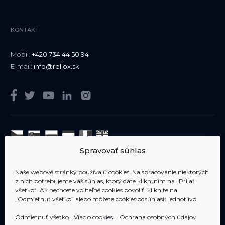
KONTAKT
Mobil:
+420 734 44 50 94
E-mail:
info@rellox.sk
Spravovať súhlas
Sme členom
AIPP
Naše webové stránky používajú cookies. Na spracovanie niektorých
z nich potrebujeme váš súhlas, ktorý dáte kliknutím na „Prijať
všetko“. Ak nechcete voliteľné cookies povoliť, kliknite na
„Odmietnuť všetko” alebo môžete cookies odsúhlasiť jednotlivo.
Odmietnuť všetko
Viac o cookies
Ochrana osobných údajov