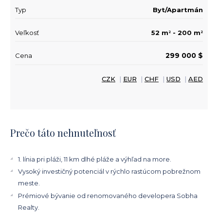
Typ
Byt/Apartmán
Veľkosť
52 m
- 200 m
2
2
299 000 $
Cena
CZK
|
EUR
|
CHF
|
USD
|
AED
Prečo táto nehnuteľnosť
1. línia pri pláži, 11 km dlhé pláže a výhľad na more.
Vysoký investičný potenciál v rýchlo rastúcom pobrežnom
meste.
Prémiové bývanie od renomovaného developera Sobha
Realty.