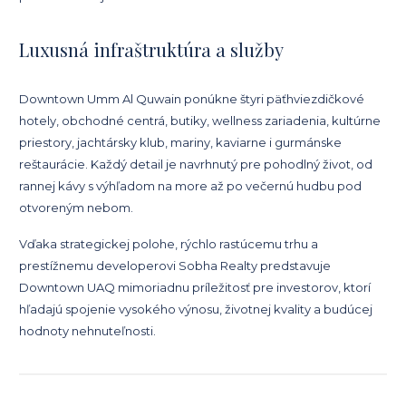
Luxusná infraštruktúra a služby
Downtown Umm Al Quwain ponúkne štyri päťhviezdičkové
hotely, obchodné centrá, butiky, wellness zariadenia, kultúrne
priestory, jachtársky klub, mariny, kaviarne i gurmánske
reštaurácie. Každý detail je navrhnutý pre pohodlný život, od
rannej kávy s výhľadom na more až po večernú hudbu pod
otvoreným nebom.
Vďaka strategickej polohe, rýchlo rastúcemu trhu a
prestížnemu developerovi Sobha Realty predstavuje
Downtown UAQ mimoriadnu príležitosť pre investorov, ktorí
hľadajú spojenie vysokého výnosu, životnej kvality a budúcej
hodnoty nehnuteľnosti.