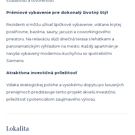
vzdušnosti a otvorenosti.
Prémiové vybavenie pre dokonalý životný štýl
Rezidenti si môžu užívať špičkové vybavenie, vrátane krytej
posilňovne, bazéna, sauny, jacuzzi a coworkingového
priestoru. Na relaxáciu slúži slnečná terasa s lehátkami a
panoramatickým výhľadom na mesto. Každý apartmán je
navyše vybavený modernou kuchyňou so spotrebičmi
Siemens.
Atraktívna investičná príležitosť
Vďaka strategickej polohe a vysokému dopytu po luxusných
prenájmoch predstavuje tento projekt skvelú investičnú
príležitosť s potenciálom zaujímavého výnosu.
Lokalita