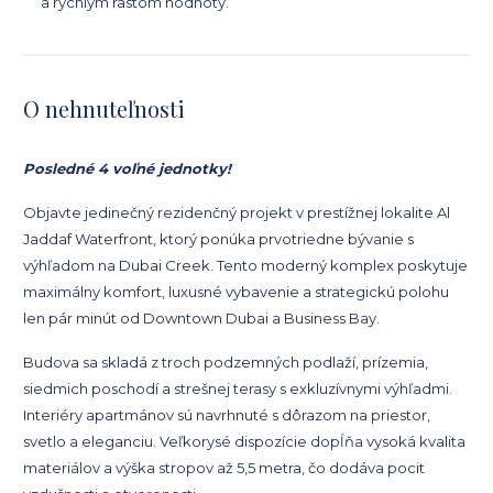
a rýchlym rastom hodnoty.
O nehnuteľnosti
Posledné 4 voľné jednotky!
Objavte jedinečný rezidenčný projekt v prestížnej lokalite Al
Jaddaf Waterfront, ktorý ponúka prvotriedne bývanie s
výhľadom na Dubai Creek. Tento moderný komplex poskytuje
maximálny komfort, luxusné vybavenie a strategickú polohu
len pár minút od Downtown Dubai a Business Bay.
Budova sa skladá z troch podzemných podlaží, prízemia,
siedmich poschodí a strešnej terasy s exkluzívnymi výhľadmi.
Interiéry apartmánov sú navrhnuté s dôrazom na priestor,
svetlo a eleganciu. Veľkorysé dispozície dopĺňa vysoká kvalita
materiálov a výška stropov až 5,5 metra, čo dodáva pocit