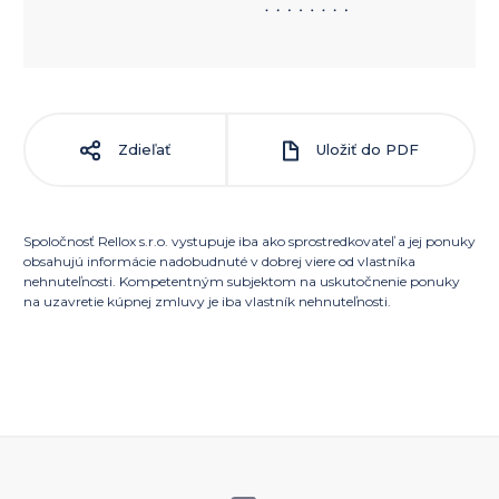
Zdieľať
Uložiť do PDF
Spoločnosť Rellox s.r.o. vystupuje iba ako sprostredkovateľ a jej ponuky
obsahujú informácie nadobudnuté v dobrej viere od vlastníka
nehnuteľnosti. Kompetentným subjektom na uskutočnenie ponuky
na uzavretie kúpnej zmluvy je iba vlastník nehnuteľnosti.