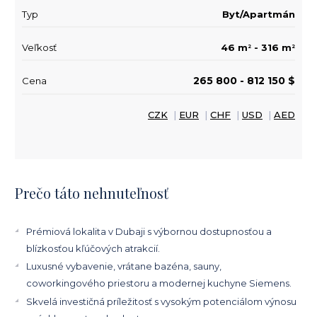
Typ
Byt/Apartmán
Veľkosť
46 m
- 316 m
2
2
265 800 - 812 150 $
Cena
CZK
|
EUR
|
CHF
|
USD
|
AED
Prečo táto nehnuteľnosť
Prémiová lokalita v Dubaji s výbornou dostupnosťou a
blízkosťou kľúčových atrakcií.
Luxusné vybavenie, vrátane bazéna, sauny,
coworkingového priestoru a modernej kuchyne Siemens.
Skvelá investičná príležitosť s vysokým potenciálom výnosu