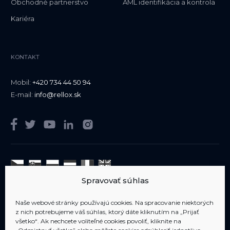
Obchodné partnerstvo
AML identifikácia a kontrola
Kariéra
KONTAKT
Mobil:
+420 734 44 50 94
E-mail:
info@rellox.sk
Spravovať súhlas
Sme členom
AIPP
Naše webové stránky používajú cookies. Na spracovanie niektorých
z nich potrebujeme váš súhlas, ktorý dáte kliknutím na „Prijať
všetko“. Ak nechcete voliteľné cookies povoliť, kliknite na