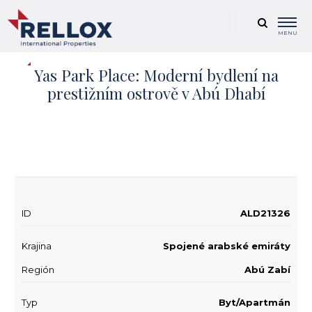
MENU
Yas Park Place: Moderní bydlení na
prestižním ostrově v Abú Dhabí
+ 10
ID
ALD21326
Krajina
Spojené arabské emiráty
Región
Abú Zabí
Typ
Byt/Apartmán