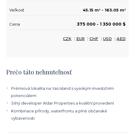
Veľkosť
45.15 m
- 163.05 m
2
2
375 000 - 1 350 000 $
Cena
CZK
|
EUR
|
CHF
|
USD
|
AED
Prečo táto nehnuteľnosť
Prémiová lokalita na Yas Island s vysokým investičním
potenciálem
Silný developer Aldar Properties a kvalitní provedení
Kombinace přírody, waterfrontu a plné občanské
vybavenosti