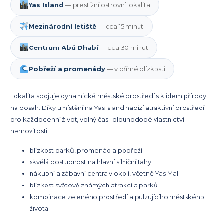
Yas Island
— prestižní ostrovní lokalita
Mezinárodní letiště
— cca 15 minut
Centrum Abú Dhabí
— cca 30 minut
Pobřeží a promenády
— v přímé blízkosti
Lokalita spojuje dynamické městské prostředí s klidem přírody
na dosah. Díky umístění na Yas Island nabízí atraktivní prostředí
pro každodenní život, volný čas i dlouhodobé vlastnictví
nemovitosti.
blízkost parků, promenád a pobřeží
skvělá dostupnost na hlavní silniční tahy
nákupní a zábavní centra v okolí, včetně Yas Mall
blízkost světově známých atrakcí a parků
kombinace zeleného prostředí a pulzujícího městského
života