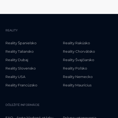
REALITY
Reality Španielsko
Reality Rakúsko
Reality Taliansko
Reality Chorvátsko
Reality Dubaj
Reality Švajčiarsko
Reality Slovensko
Reality Poľsko
Reality USA
Reality Nemecko
Reality Francúzsko
Reality Maurícius
DÔLEŽITÉ INFORMÁCIE
FAQ – často kladené otázky
Právne ustanovenia