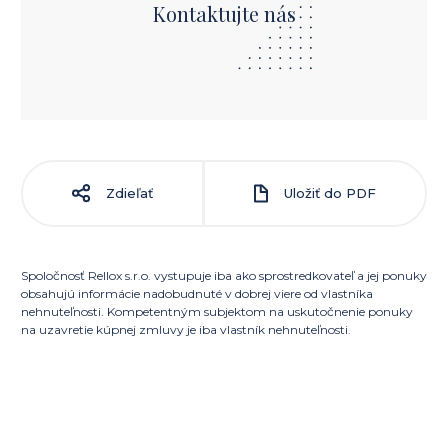
Kontaktujte nás
Zdieľať
Uložiť do PDF
Spoločnosť Rellox s.r.o. vystupuje iba ako sprostredkovateľ a jej ponuky
obsahujú informácie nadobudnuté v dobrej viere od vlastníka
nehnuteľnosti. Kompetentným subjektom na uskutočnenie ponuky
na uzavretie kúpnej zmluvy je iba vlastník nehnuteľnosti.